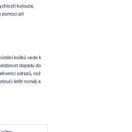
rychlostí kotouče,
m pomoci při
místění kolíků vede k
podobnost dopadu do
frekvenci odrazů, což
touči letět rovněji a