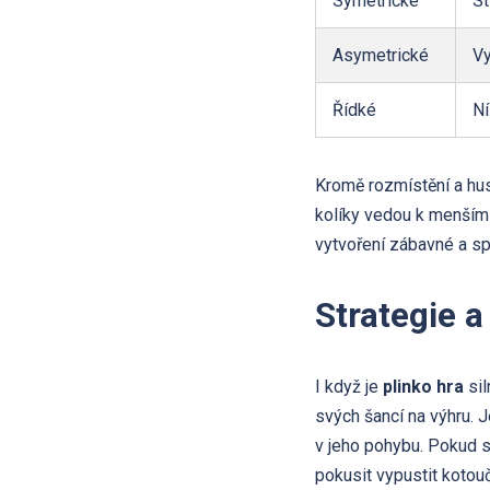
Symetrické
St
Asymetrické
V
Řídké
Ní
Kromě rozmístění a hust
kolíky vedou k menším 
vytvoření zábavné a sp
Strategie 
I když je
plinko hra
sil
svých šancí na výhru. J
v jeho pohybu. Pokud s
pokusit vypustit kotouč