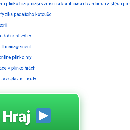
m plinko hra přináší vzrušující kombinaci dovednosti a štěstí pr
 fyzika padajícího kotouče
torii
podobnost výhry
roll management
online plinko hry
ace v plinko hrách
o vzdělávací účely
Hraj