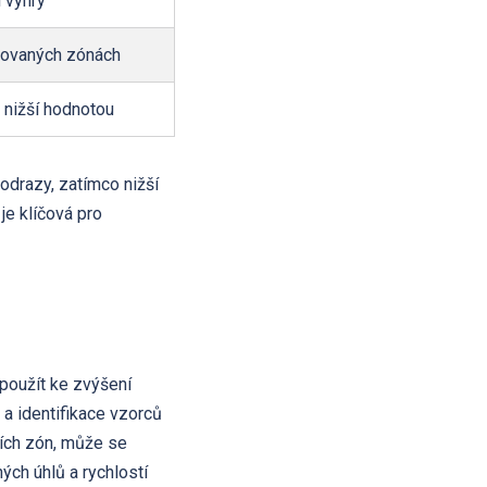
 výhry
rovaných zónách
nižší hodnotou
 odrazy, zatímco nižší
je klíčová pro
 použít ke zvýšení
 a identifikace vzorců
ních zón, může se
ných úhlů a rychlostí