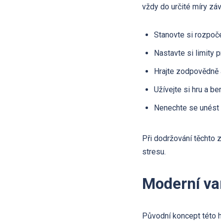
vždy do určité míry závi
Stanovte si rozpoče
Nastavte si limity 
Hrajte zodpovědně 
Užívejte si hru a ber
Nenechte se unést
Při dodržování těchto 
stresu.
Moderní var
Původní koncept této hr