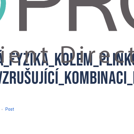
á_fyzika_kolem_plink
vzrušující_kombinaci
Post