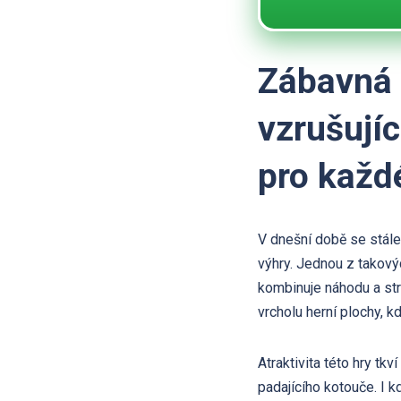
Zábavná 
vzrušujíc
pro každ
V dnešní době se stále 
výhry. Jednou z takovýc
kombinuje náhodu a str
vrcholu herní plochy, 
Atraktivita této hry tk
padajícího kotouče. I 