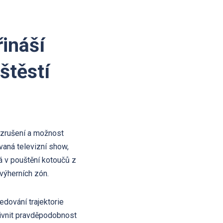
řináší
štěstí
 vzrušení a možnost
ovaná televizní show,
á v pouštění kotoučů z
výherních zón.
ledování trajektorie
vlivnit pravděpodobnost