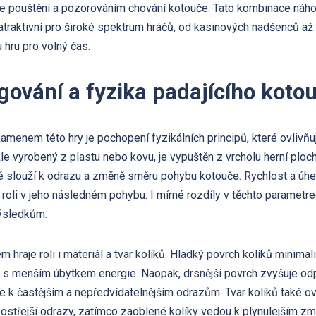
ie pouštění a pozorováním chování kotouče. Tato kombinace náho
 atraktivní pro široké spektrum hráčů, od kasinových nadšenců až po
hru pro volný čas.
gování a fyzika padajícího koto
enem této hry je pochopení fyzikálních principů, které ovlivňují 
e vyrobený z plastu nebo kovu, je vypuštěn z vrcholu herní ploch
ré slouží k odrazu a změně směru pohybu kotouče. Rychlost a úhe
u roli v jeho následném pohybu. I mírné rozdíly v těchto paramet
ýsledkům.
em hraje roli i materiál a tvar kolíků. Hladký povrch kolíků minim
h s menším úbytkem energie. Naopak, drsnější povrch zvyšuje od
de k častějším a nepředvídatelnějším odrazům. Tvar kolíků také o
 ostřejší odrazy, zatímco zaoblené kolíky vedou k plynulejším 