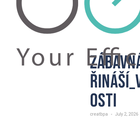
Zábavn
řináší_
osti
creatbpa
July 2, 2026