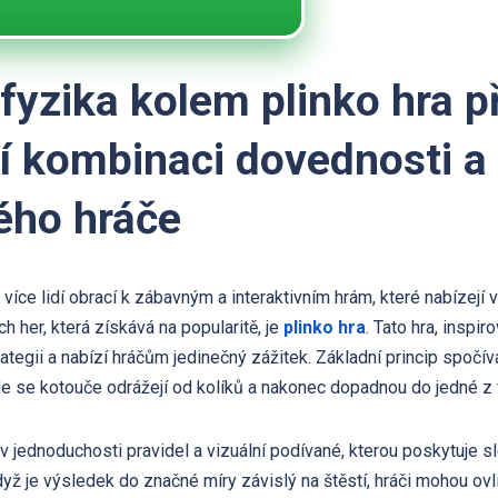
fyzika kolem plinko hra p
í kombinaci dovednosti a 
ého hráče
více lidí obrací k zábavným a interaktivním hrám, které nabízejí
h her, která získává na popularitě, je
plinko hra
. Tato hra, inspir
ategii a nabízí hráčům jedinečný zážitek. Základní princip spočív
kde se kotouče odrážejí od kolíků a nakonec dopadnou do jedné z 
ví v jednoduchosti pravidel a vizuální podívané, kterou poskytuje s
když je výsledek do značné míry závislý na štěstí, hráči mohou o