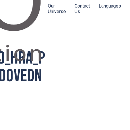
Our
Contact
Languages
Universe
Us
o_hra_p
_dovedn