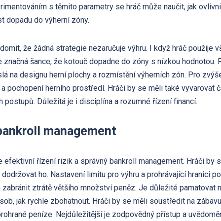
imentováním s těmito parametry se hráč může naučit, jak ovlivnit
t dopadu do výherní zóny.
ědomit, že žádná strategie nezaručuje výhru. I když hráč použije
uje značná šance, že kotouč dopadne do zóny s nízkou hodnotou.
slá na designu herní plochy a rozmístění výherních zón. Pro zvý
a pochopení herního prostředí. Hráči by se měli také vyvarovat 
postupů. Důležitá je i disciplína a rozumné řízení financí.
a bankroll management
 efektivní řízení rizik a správný bankroll management. Hráči by 
 dodržovat ho. Nastavení limitu pro výhru a prohrávající hranici 
 zabránit ztrátě většího množství peněz. Je důležité pamatovat n
b, jak rychle zbohatnout. Hráči by se měli soustředit na zábavu a
prohrané peníze. Nejdůležitější je zodpovědný přístup a uvědoměn