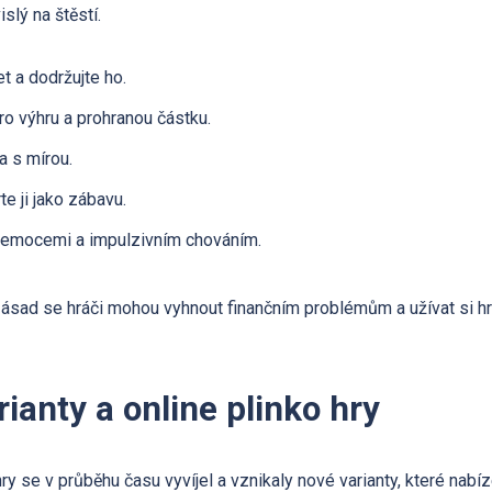
slý na štěstí.
t a dodržujte ho.
pro výhru a prohranou částku.
a s mírou.
te ji jako zábavu.
 emocemi a impulzivním chováním.
zásad se hráči mohou vyhnout finančním problémům a užívat si 
ianty a online plinko hry
y se v průběhu času vyvíjel a vznikaly nové varianty, které nabíze