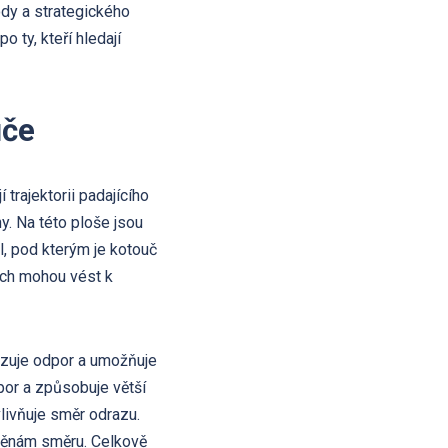
dy a strategického
 ty, kteří hledají
uče
trajektorii padajícího
y. Na této ploše jsou
l, pod kterým je kotouč
rech mohou vést k
alizuje odpor a umožňuje
por a způsobuje větší
vlivňuje směr odrazu.
změnám směru. Celkově