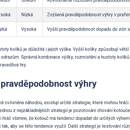
řední
Střední
Rovnoměrné rozložení pravděpodobností
ysoká
Nízká
Zvýšená pravděpodobnost výhry v prefe
zká
Vysoká
Vyšší pravděpodobnost dopadu do zón s 
oty kolíků je důležitá i jejich výška. Vyšší kolíky způsobují větší
odrazům. Správná kombinace výšky, rozmístění a hustoty kolíků 
ravedlivé hry.
a pravděpodobnost výhry
ně ovlivněna náhodou, existují určité strategie, které mohou hráči
ednou z nejzákladnějších strategií je pozorování chování kotouče
i hráč všimne, že kotouč má tendenci dopadat do určitých výher
 tak, aby se této tendence využil. Další strategií je testování růz