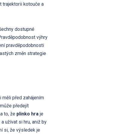
 trajektorii kotouče a
 všechny dostupné
 Pravděpodobnost výhry
šení pravděpodobnosti
častých změn strategie
si měli před zahájením
pomůže předejít
a to, že
plinko hra
je
 užívat si hru, aniž by
í si, že výsledek je