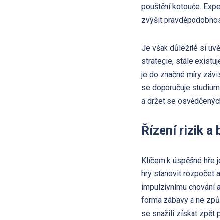
pouštění kotouče. Exper
zvýšit pravděpodobnos
Je však důležité si uv
strategie, stále exist
je do značné míry závi
se doporučuje studium 
a držet se osvědčených 
Řízení rizik 
Klíčem k úspěšné hře je
hry stanovit rozpočet a
impulzivnímu chování a
forma zábavy a ne způso
se snažili získat zpět 