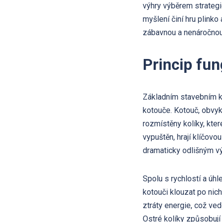
výhry výběrem strateg
myšlení činí hru plinko
zábavnou a nenáročnou 
Princip fun
Základním stavebním kam
kotouče. Kotouč, obvykl
rozmístěny kolíky, kte
vypuštěn, hrají klíčovo
dramaticky odlišným v
Spolu s rychlostí a úhl
kotouči klouzat po nic
ztráty energie, což ve
Ostré kolíky způsobují