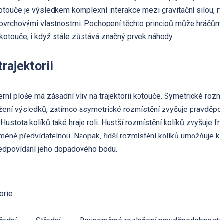
e kotouče je výsledkem komplexní interakce mezi gravitační silou, 
 povrchovými vlastnostmi. Pochopení těchto principů může hráčů
kotouče, i když stále zůstává značný prvek náhody.
trajektorii
rní ploše má zásadní vliv na trajektorii kotouče. Symetrické roz
žení výsledků, zatímco asymetrické rozmístění zvyšuje pravdě
 Hustota kolíků také hraje roli. Hustší rozmístění kolíků zvyšuje 
e méně předvídatelnou. Naopak, řidší rozmístění kolíků umožňuje ko
ředpovídání jeho dopadového bodu.
orie