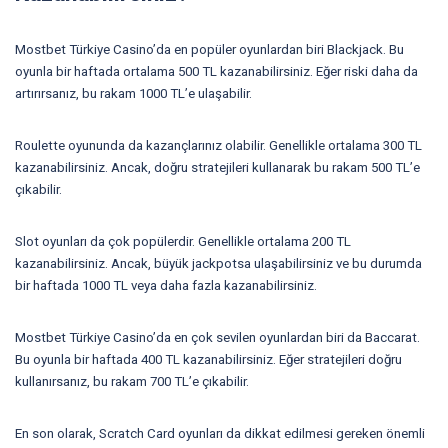
Mostbet Türkiye Casino’da en popüler oyunlardan biri Blackjack. Bu
oyunla bir haftada ortalama 500 TL kazanabilirsiniz. Eğer riski daha da
artırırsanız, bu rakam 1000 TL’e ulaşabilir.
Roulette oyununda da kazançlarınız olabilir. Genellikle ortalama 300 TL
kazanabilirsiniz. Ancak, doğru stratejileri kullanarak bu rakam 500 TL’e
çıkabilir.
Slot oyunları da çok popülerdir. Genellikle ortalama 200 TL
kazanabilirsiniz. Ancak, büyük jackpotsa ulaşabilirsiniz ve bu durumda
bir haftada 1000 TL veya daha fazla kazanabilirsiniz.
Mostbet Türkiye Casino’da en çok sevilen oyunlardan biri da Baccarat.
Bu oyunla bir haftada 400 TL kazanabilirsiniz. Eğer stratejileri doğru
kullanırsanız, bu rakam 700 TL’e çıkabilir.
En son olarak, Scratch Card oyunları da dikkat edilmesi gereken önemli