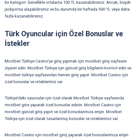
bir kategori. Genellikle ortalama 100 TL kazanabilirsiniz. Ancak, büyük
jackpotsa ulaşabilirsiniz ve bu durumda bir haftada 500 TL veya daha
fazla kazanabilirsiniz.
Türk Oyuncular için Özel Bonuslar ve
İstekler
Mostbet Türkiye Casino’ye giriş yapmak için mostbet giriş sayfasını
ziyaret edin. Mostbet Türkiye için güncel giriş bilgilerini kontrol edin ve
mostbet türkiye sayfasından hemen giriş yapın. Mostbet Casino için
özel bonuslar ve isteklerimiz var.
Türkiye’deki oyuncular için özel olarak Mostbet Türkiye sayfasında
mostbet giris yaparak özel bonuslar edinin. Mostbet Casino için
mostbet güncel giriş yapın ve özel bonuslarımıza erişin. Mostbet
Türkiye için özel olarak tasarlanmış bonuslar ve isteklerimiz var.
Mostbet Casino için mostbet giriş yaparak özel bonuslarımıza erişin.