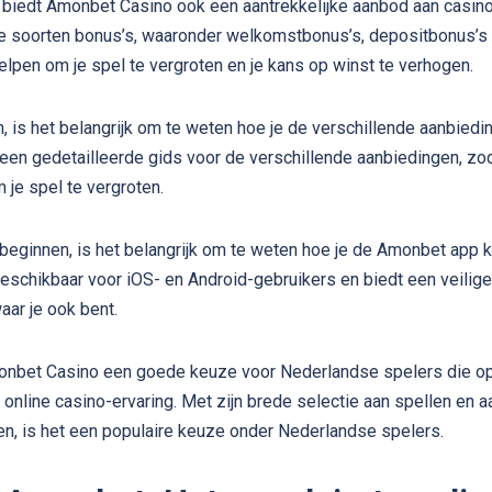
 biedt Amonbet Casino ook een aantrekkelijke aanbod aan casino
de soorten bonus’s, waaronder welkomstbonus’s, depositbonus’s
lpen om je spel te vergroten en je kans op winst te verhogen.
, is het belangrijk om te weten hoe je de verschillende aanbiedi
en gedetailleerde gids voor de verschillende aanbiedingen, zod
 je spel te vergroten.
e beginnen, is het belangrijk om te weten hoe je de Amonbet app
 beschikbaar voor iOS- en Android-gebruikers en biedt een veilig
aar je ook bent.
monbet Casino een goede keuze voor Nederlandse spelers die op
 online casino-ervaring. Met zijn brede selectie aan spellen en a
n, is het een populaire keuze onder Nederlandse spelers.