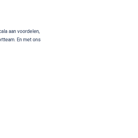
cala aan voordelen,
rtteam. En met ons