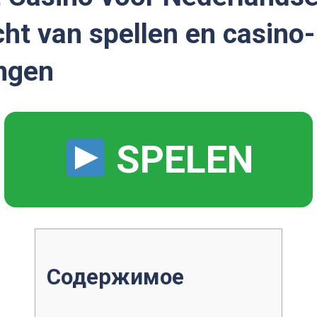
cht van spellen en casino-
ngen
SPELEN
Содержимое