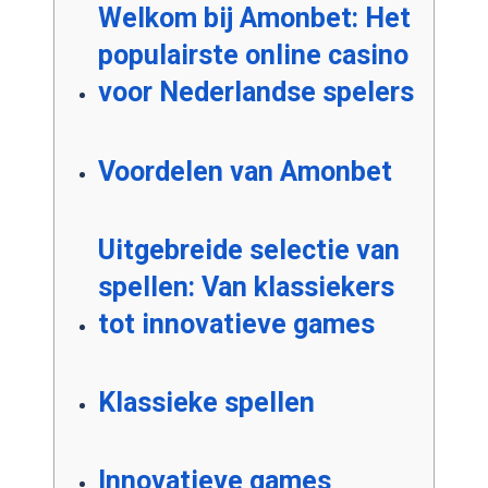
Welkom bij Amonbet: Het
populairste online casino
voor Nederlandse spelers
Voordelen van Amonbet
Uitgebreide selectie van
spellen: Van klassiekers
tot innovatieve games
Klassieke spellen
Innovatieve games