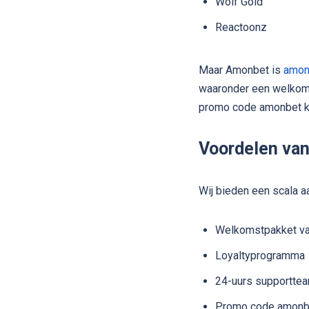
Wolf Gold
Reactoonz
Maar Amonbet is
amon
waaronder een welkoms
promo code amonbet ku
Voordelen va
Wij bieden een scala a
Welkomstpakket v
Loyaltyprogramma
24-uurs supportte
Promo code amonb