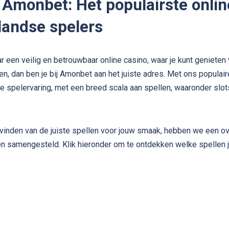
 Amonbet: Het populairste onlin
landse spelers
ar een veilig en betrouwbaar online casino, waar je kunt genieten
n, dan ben je bij Amonbet aan het juiste adres. Met ons populair
e spelervaring, met een breed scala aan spellen, waaronder slot
t vinden van de juiste spellen voor jouw smaak, hebben we een o
en samengesteld. Klik hieronder om te ontdekken welke spellen 