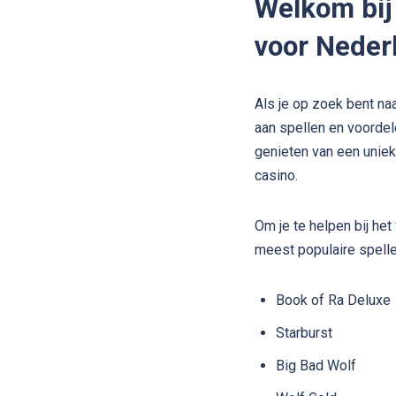
Welkom bij
voor Neder
Als je op zoek bent na
aan spellen en voordele
genieten van een uniek
casino.
Om je te helpen bij he
meest populaire spell
Book of Ra Deluxe
Starburst
Big Bad Wolf