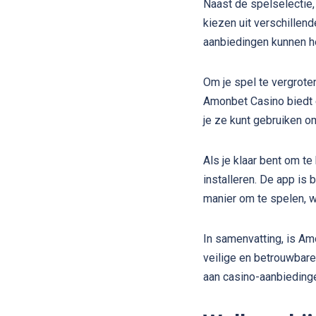
Naast de spelselectie,
kiezen uit verschillen
aanbiedingen kunnen he
Om je spel te vergroten
Amonbet Casino biedt e
je ze kunt gebruiken om
Als je klaar bent om t
installeren. De app is
manier om te spelen, w
In samenvatting, is A
veilige en betrouwbare
aan casino-aanbiedinge