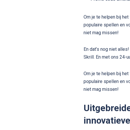
Om je te helpen bij he
populaire spellen en v
niet mag missen!
En dat’s nog niet alle
Skrill. En met ons 24-u
Om je te helpen bij he
populaire spellen en v
niet mag missen!
Uitgebreide
innovatiev