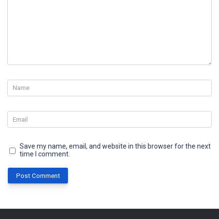
Save my name, email, and website in this browser for the next
time I comment.
Post Comment