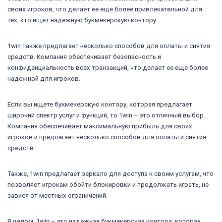
своих игроков, что делает ее еще более привлекательной для
тех, кто ищет надежную букмекерскую контору.
1win также предлагает несколько способов для оплаты и снятия
средств. Компания обеспечивает безопасность и
конфиденциальность всех транзакций, что делает ее еще более
надежной для игроков.
Если вы ищете букмекерскую контору, которая предлагает
широкий спектр услуг и функций, то 1win – это отличный выбор.
Компания обеспечивает максимальную прибыль для своих
игроков и предлагает несколько способов для оплаты и снятия
средств.
Также, 1win предлагает зеркало для доступа к своим услугам, что
позволяет игрокам обойти блокировки и продолжать играть, не
завися от местных ограничений.
В целом, 1win – это надежная букмекерская контора, которая