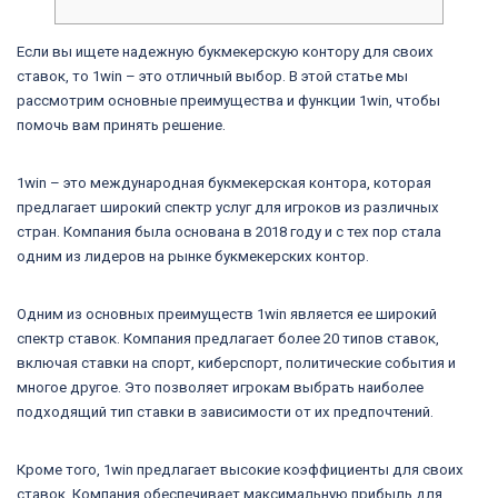
Если вы ищете надежную букмекерскую контору для своих
ставок, то 1win – это отличный выбор. В этой статье мы
рассмотрим основные преимущества и функции 1win, чтобы
помочь вам принять решение.
1win – это международная букмекерская контора, которая
предлагает широкий спектр услуг для игроков из различных
стран. Компания была основана в 2018 году и с тех пор стала
одним из лидеров на рынке букмекерских контор.
Одним из основных преимуществ 1win является ее широкий
спектр ставок. Компания предлагает более 20 типов ставок,
включая ставки на спорт, киберспорт, политические события и
многое другое. Это позволяет игрокам выбрать наиболее
подходящий тип ставки в зависимости от их предпочтений.
Кроме того, 1win предлагает высокие коэффициенты для своих
ставок. Компания обеспечивает максимальную прибыль для