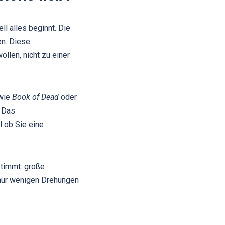
l alles beginnt. Die
en. Diese
ollen, nicht zu einer
 wie
Book of Dead
oder
. Das
l ob Sie eine
stimmt: große
 nur wenigen Drehungen