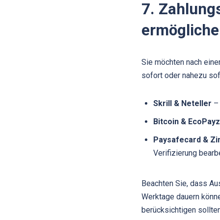
7. Zahlung
ermögliche
Sie möchten nach eine
sofort oder nahezu sofo
Skrill & Neteller
– 
Bitcoin & EcoPayz
Paysafecard & Zi
Verifizierung bearbe
Beachten Sie, dass Au
Werktage dauern könne
berücksichtigen sollten