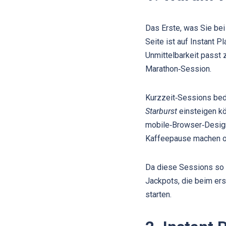
Das Erste, was Sie bei
Seite ist auf Instant 
Unmittelbarkeit passt z
Marathon‑Session.
Kurzzeit‑Sessions bede
Starburst
einsteigen kö
mobile‑Browser‑Design 
Kaffeepause machen od
Da diese Sessions so k
Jackpots, die beim er
starten.