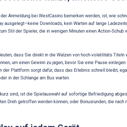
 der Anmeldung bei WestCasino bemerken werden, ist, wie schnel
Play ausgelegt—keine Downloads, kein Warten auf lange Ladezeit
um Stil der Spieler, die in wenigen Minuten einen Action‑Schub w
uten, dass Sie direkt in die Walzen von hoch‑volatilitäts Titeln
nnen, um einen Gewinn zu jagen, bevor Sie eine Pause einlegen
der Plattform sorgt dafür, dass das Erlebnis schnell bleibt, ega
er in der Schlange am Bus warten.
urz sind, ist die Spielauswahl auf sofortige Befriedigung abge
sten Dreh getroffen werden können, oder Bonusrunden, die nach