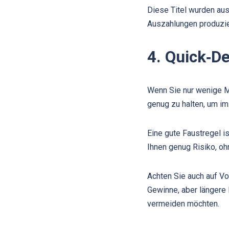
Diese Titel wurden aus
Auszahlungen produzie
4. Quick‑De
Wenn Sie nur wenige Min
genug zu halten, um im
Eine gute Faustregel is
Ihnen genug Risiko, ohn
Achten Sie auch auf Vol
Gewinne, aber länger
vermeiden möchten.