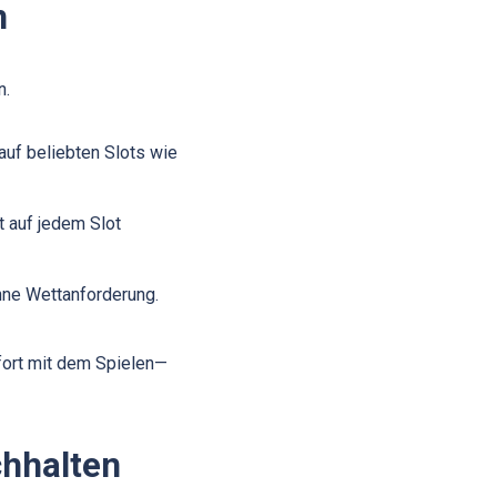
n
n.
auf beliebten Slots wie
t auf jedem Slot
hne Wettanforderung.
ofort mit dem Spielen—
chhalten