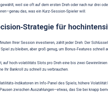
gewählt, weil sie oft auf dem ersten Dreh oder nach nur drei od
ren—genau das, was ein Kurz‑Session‑Spieler will.
cision‑Strategie für hochintensi
uten Ihrer Session investieren, zählt jeder Dreh. Der Schlüssel i
 Spiel zu bleiben, aber groß genug, um Bonus‑Features schnell 
t, auf hoch‑volatilitäts Slots pro Dreh eine bis zwei Gewinnlinie
e Ihr Bankroll zu schnell zu verbrauchen.
atilitäts‑Indikatoren im Info‑Panel des Spiels; höhere Volatilitä
e Pausen zwischen Auszahlungen—etwas, das Sie bei knapp bem