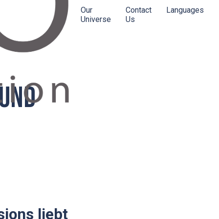
Our
Contact
Languages
Universe
Us
 und
ions liebt