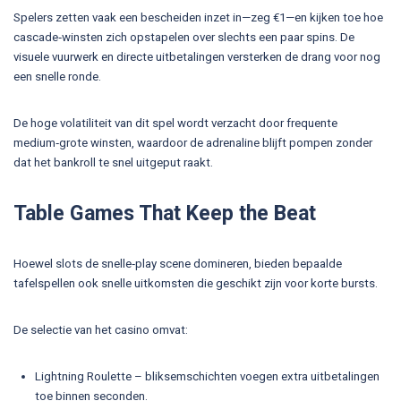
Spelers zetten vaak een bescheiden inzet in—zeg €1—en kijken toe hoe
cascade‑winsten zich opstapelen over slechts een paar spins. De
visuele vuurwerk en directe uitbetalingen versterken de drang voor nog
een snelle ronde.
De hoge volatiliteit van dit spel wordt verzacht door frequente
medium‑grote winsten, waardoor de adrenaline blijft pompen zonder
dat het bankroll te snel uitgeput raakt.
Table Games That Keep the Beat
Hoewel slots de snelle‑play scene domineren, bieden bepaalde
tafelspellen ook snelle uitkomsten die geschikt zijn voor korte bursts.
De selectie van het casino omvat:
Lightning Roulette – bliksemschichten voegen extra uitbetalingen
toe binnen seconden.