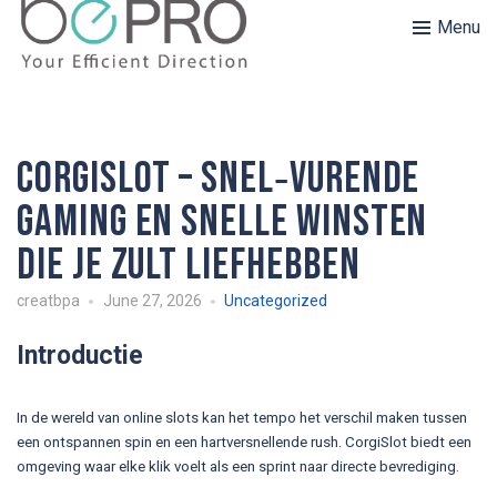
Menu
CorgiSlot – Snel‑Vurende
Gaming en Snelle Winsten
die je zult Liefhebben
creatbpa
June 27, 2026
Uncategorized
Introductie
In de wereld van online slots kan het tempo het verschil maken tussen
een ontspannen spin en een hartversnellende rush. CorgiSlot biedt een
omgeving waar elke klik voelt als een sprint naar directe bevrediging.