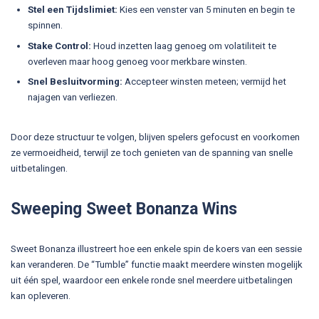
Stel een Tijdslimiet:
Kies een venster van 5 minuten en begin te
spinnen.
Stake Control:
Houd inzetten laag genoeg om volatiliteit te
overleven maar hoog genoeg voor merkbare winsten.
Snel Besluitvorming:
Accepteer winsten meteen; vermijd het
najagen van verliezen.
Door deze structuur te volgen, blijven spelers gefocust en voorkomen
ze vermoeidheid, terwijl ze toch genieten van de spanning van snelle
uitbetalingen.
Sweeping Sweet Bonanza Wins
Sweet Bonanza illustreert hoe een enkele spin de koers van een sessie
kan veranderen. De “Tumble” functie maakt meerdere winsten mogelijk
uit één spel, waardoor een enkele ronde snel meerdere uitbetalingen
kan opleveren.