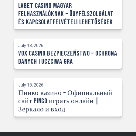
LVBet Casino magyar
felhasználóknak – Ügyfélszolgálat
és kapcsolatfelvételi lehetőségek
July 18, 2026
Vox Casino bezpieczeństwo – ochrona
danych i uczciwa gra
July 18, 2026
Пинко казино – Официальный
сайт Pinco играть онлайн |
Зеркало и вход